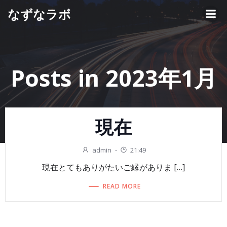
コ
なずなラボ
ン
テ
ン
ツ
へ
Posts in 2023年1月
ス
キ
ッ
プ
現在
admin
-
21:49
現在とてもありがたいご縁がありま […]
READ MORE