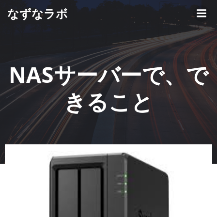
コ
なずなラボ
ン
テ
ン
ツ
へ
NASサーバーで、で
ス
キ
きること
ッ
プ