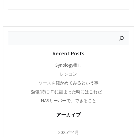
稿
稿
ナ
ナ
検
ビ
ビ
索
ゲ
ゲ
Recent Posts
ー
ー
Synology推し
レンコン
シ
シ
ソースを確かめてみるという事
勉強(特にIT)に詰まった時にはこれだ！
ョ
ョ
NASサーバーで、できること
ン
ン
アーカイブ
2025年4月